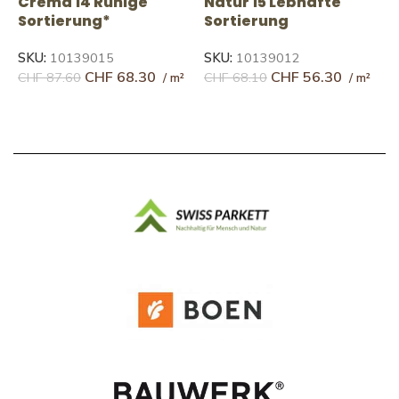
Natur 15 Lebhafte
N
Crema 14 Ruhige
Sortierung
S
Sortierung*
SKU:
10139012
S
SKU:
10139015
CHF
56.30
CHF
68.30
CHF
68.10
C
CHF
87.60