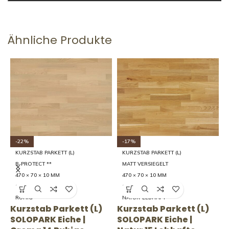
Ähnliche Produkte
-17%
-22%
KURZSTAB PARKETT (L)
KURZSTAB PARKETT (L)
MATT VERSIEGELT
B-PROTECT **
470 × 70 × 10 MM
470 × 70 × 10 MM
15 LEBHAFT
14 RUHIG
NATUR-LEBHAFT
RUHIG
Kurzstab Parkett (L)
K
Kurzstab Parkett (L)
SOLOPARK Eiche |
S
SOLOPARK Eiche |