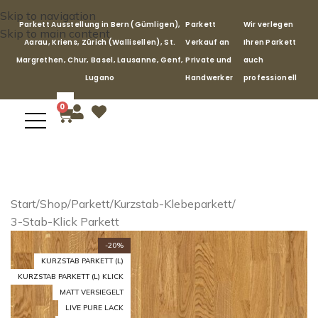
Skip to navigation
Parkett Ausstellung in Bern (Gümligen),
Parkett
Wir verlegen
Skip to main content
Aarau, Kriens, Zürich (Wallisellen), St.
Verkauf an
Ihren Parkett
Margrethen, Chur, Basel, Lausanne, Genf,
Private und
auch
Lugano
Handwerker
professionell
0
Start
/
Shop
/
Parkett
/
Kurzstab-Klebeparkett
/
3-Stab-Klick Parkett
-20%
KURZSTAB PARKETT (L)
KURZSTAB PARKETT (L) KLICK
MATT VERSIEGELT
LIVE PURE LACK