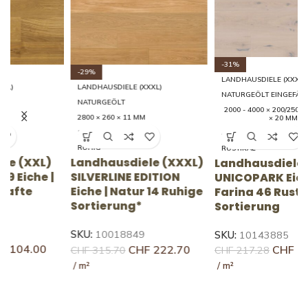
-31%
-29%
LANDHAUSDIELE (XXXL)
LANDHAUSDIELE (XXXL)
NATURGEÖLT EINGEFÄRBT
NATURGEÖLT
2000 - 4000 × 200/250/300/350/395
2800 × 260 × 11 MM
× 20 MM
14 RUHIG
46 RUSTIKAL
RUHIG
RUSTIKAL
Landhausdiele (XXXL)
Landhausdiele (XXXL)
L
SILVERLINE EDITION
UNICOPARK Eiche |
U
Eiche | Natur 14 Ruhige
Farina 46 Rustikale
A
Sortierung*
Sortierung
S
SKU:
10018849
SKU:
10143885
S
CHF
222.70
CHF
150.93
CHF
315.70
CHF
217.28
C