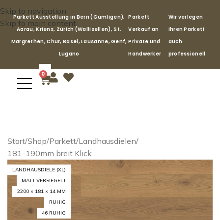
Skip to navigation
Parkett Ausstellung in Bern (Gümligen),
Parkett
Wir verlegen
Skip to main content
Aarau, Kriens, Zürich (Wallisellen), St.
Verkauf an
Ihren Parkett
Margrethen, Chur, Basel, Lausanne, Genf,
Private und
auch
Lugano
Handwerker
professionell
0
Start
/
Shop
/
Parkett
/
Landhausdielen
/
181-190mm breit Klick
LANDHAUSDIELE (XL)
MATT VERSIEGELT
2200 × 181 × 14 MM
RUHIG
46 RUHIG