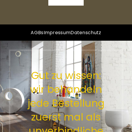
AGBs
Impressum
Datenschutz
Gut zu wissen:
wir behandeln
jede Bestellung
zuerst mal als
unverbindliche