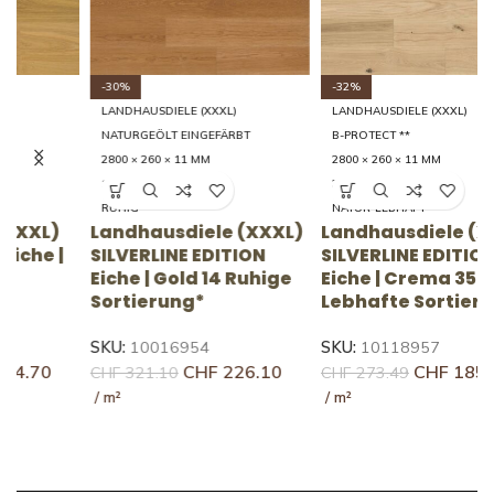
-30%
-32%
LANDHAUSDIELE (XXXL)
LANDHAUSDIELE (XXXL)
NATURGEÖLT EINGEFÄRBT
B-PROTECT **
2800 × 260 × 11 MM
2800 × 260 × 11 MM
14 RUHIG
35 LEBHAFT
RUHIG
NATUR-LEBHAFT
Landhausdiele (XXXL)
Landhausdiele (XXXL)
L
SILVERLINE EDITION
SILVERLINE EDITION
S
Eiche | Gold 14 Ruhige
Eiche | Crema 35
E
Sortierung*
Lebhafte Sortierung
S
SKU:
10016954
SKU:
10118957
S
CHF
226.10
CHF
185.78
CHF
321.10
CHF
273.49
C