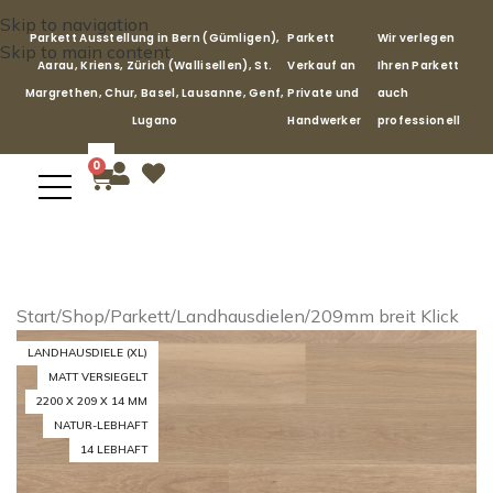
Skip to navigation
Parkett Ausstellung in Bern (Gümligen),
Parkett
Wir verlegen
Skip to main content
Aarau, Kriens, Zürich (Wallisellen), St.
Verkauf an
Ihren Parkett
Margrethen, Chur, Basel, Lausanne, Genf,
Private und
auch
Lugano
Handwerker
professionell
0
Start
/
Shop
/
Parkett
/
Landhausdielen
/
209mm breit Klick
LANDHAUSDIELE (XL)
MATT VERSIEGELT
2200 X 209 X 14 MM
NATUR-LEBHAFT
14 LEBHAFT