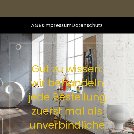
AGBs
Impressum
Datenschutz
Gut zu wissen:
wir behandeln
jede Bestellung
zuerst mal als
unverbindliche