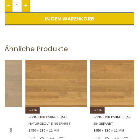
-
+
IN DEN WARENKORB
Ähnliche Produkte
-27%
-26%
LANGSTAB PARKETT (XL)
LANGSTAB PARKETT (XL)
NATURGEÖLT EINGEFÄRBT
EINGEFÄRBT
1450 × 130 × 11 MM
1450 × 130 × 11 MM
14 RUHIG
14 RUHIG