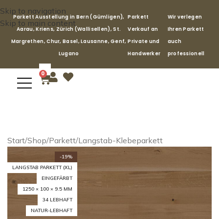
Skip to navigation
Parkett Ausstellung in Bern (Gümligen),
Parkett
Wir verlegen
Skip to main content
Aarau, Kriens, Zürich (Wallisellen), St.
Verkauf an
Ihren Parkett
Margrethen, Chur, Basel, Lausanne, Genf,
Private und
auch
Lugano
Handwerker
professionell
0
Start
/
Shop
/
Parkett
/
Langstab-Klebeparkett
-19%
LANGSTAB PARKETT (XL)
EINGEFÄRBT
1250 × 100 × 9.5 MM
34 LEBHAFT
NATUR-LEBHAFT