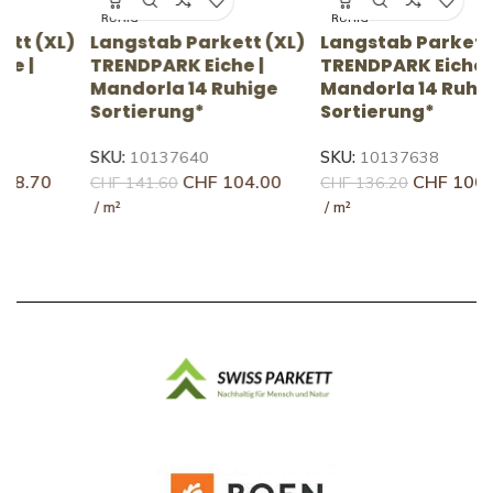
RUHIG
RUHIG
)
Langstab Parkett (XL)
Langstab Parkett (XL)
L
TRENDPARK Eiche |
TRENDPARK Eiche |
T
Mandorla 14 Ruhige
Mandorla 14 Ruhige
F
Sortierung*
Sortierung*
S
SKU:
10137640
SKU:
10137638
S
CHF
104.00
CHF
100.70
CHF
141.60
CHF
136.20
C