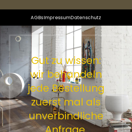
AGBs
Impressum
Datenschutz
Gut zu wissen:
wir behandeln
jede Bestellung
zuerst mal als
unverbindliche
Anfrage.