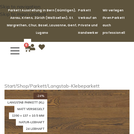
Skip to navigation
Parkett Ausstellung in Bern (Gümligen),
Parkett
Wir verlegen
Skip to main content
Aarau, Kriens, Zürich (Wallisellen), St.
Verkauf an
Ihren Parkett
Margrethen, Chur, Basel, Lausanne, Genf,
Private und
auch
Lugano
Handwerker
professionell
0
Start
/
Shop
/
Parkett
/
Langstab-Klebeparkett
-24%
LANGSTAB PARKETT (XL)
MATT VERSIEGELT
1390 × 137 × 10.5 MM
NATUR-LEBHAFT
24 LEBHAFT