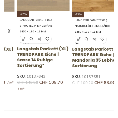
-27%
-23%
LANGSTAB PARKETT (XL)
LANGSTAB PARKETT (XL)
B-PROTECT* EINGEFÄRBT
NATURGEÖLT EINGEFÄRBT
1450 × 130 × 11 MM
1450 × 130 × 11 MM
14 RUHIG
35 LEBHAFT
RUHIG
NATUR-LEBHAFT
Langstab Parkett (XL)
L
)
Langstab Parkett (XL)
TRENDPARK Eiche |
T
TRENDPARK Eiche |
Sasso 14 Ruhige
C
Mandorla 35 Lebhafte
Sortierung*
S
Sortierung
SKU:
10137643
S
SKU:
10137651
CHF
108.70
CHF
83.90
CHF
149.20
C
CHF
109.20