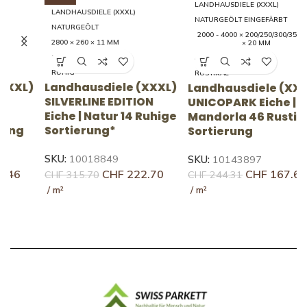
LANDHAUSDIELE (XXXL)
LANDHAUSDIELE (XXXL)
NATURGEÖLT EINGEFÄRBT
NATURGEÖLT
2000 - 4000 × 200/250/300/350/395
2800 × 260 × 11 MM
× 20 MM
14 RUHIG
46 RUSTIKAL
RUHIG
RUSTIKAL
)
Landhausdiele (XXXL)
Landhausdiele (XXXL)
L
SILVERLINE EDITION
UNICOPARK Eiche |
U
Eiche | Natur 14 Ruhige
Mandorla 46 Rustikale
F
Sortierung*
Sortierung
S
SKU:
10018849
SKU:
10143897
S
CHF
222.70
CHF
167.68
CHF
315.70
CHF
244.31
C