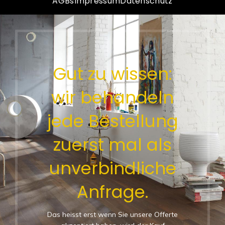
AGBs
Impressum
Datenschutz
Gut zu wissen:
wir behandeln
jede Bestellung
zuerst mal als
unverbindliche
Anfrage.
Das heisst erst wenn Sie unsere Offerte