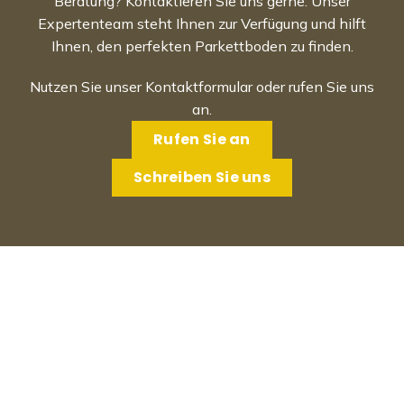
Beratung? Kontaktieren Sie uns gerne. Unser
Expertenteam steht Ihnen zur Verfügung und hilft
Ihnen, den perfekten Parkettboden zu finden.
Nutzen Sie unser Kontaktformular oder rufen Sie uns
an.
Rufen Sie an
Schreiben Sie uns
Unser Parketthersteller
produziert in der Schweiz!
Bauwerk Parkett ist der älteste und führende Parkett
Hersteller in der Schweiz und bietet eine breite
Palette an Parkettböden, die durch ihre Qualität und
Langlebigkeit unübertroffen sind. Bauwerk Parkett ist
der einzige grosse, international tätige Hersteller,