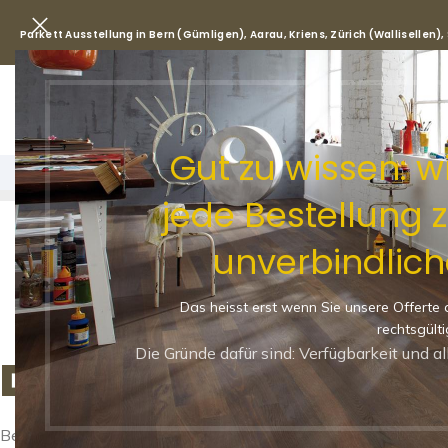
Parkett Ausstellung in Bern (Gümligen), Aarau, Kriens, Zürich (Wallisellen)
Park
Gut zu wissen: 
SHOPPI
jede Bestellung 
unverbindlich
Das heisst erst wenn Sie unsere Offerte 
rechtsgülti
Die Gründe dafür sind: Verfügbarkeit und a
Dein Warenkorb ist 
Before proceed to checkout you must add some products to y