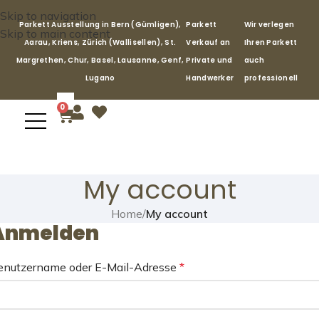
Skip to navigation
Parkett Ausstellung in Bern (Gümligen),
Parkett
Wir verlegen
Skip to main content
Aarau, Kriens, Zürich (Wallisellen), St.
Verkauf an
Ihren Parkett
Margrethen, Chur, Basel, Lausanne, Genf,
Private und
auch
Lugano
Handwerker
professionell
0
My account
Home
/
My account
Anmelden
enutzername oder E-Mail-Adresse
*