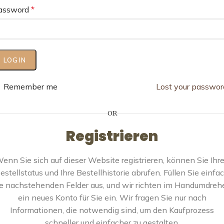
assword
*
LOG IN
Remember me
Lost your passwor
OR
Registrieren
enn Sie sich auf dieser Website registrieren, können Sie Ihr
estellstatus und Ihre Bestellhistorie abrufen. Füllen Sie einfa
ie nachstehenden Felder aus, und wir richten im Handumdreh
ein neues Konto für Sie ein. Wir fragen Sie nur nach
Informationen, die notwendig sind, um den Kaufprozess
schneller und einfacher zu gestalten.