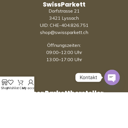
SwissParkett
Dorfstrasse 21
3421 Lyssach
UID: CHE-404.826.751
shop@swissparkett.ch
Öffnungszeiten:
09:00–12:00 Uhr
13:00–17:00 Uhr
Kontakt
Open 
Shop
Wishlist
Cart
My account
Unser Parketthersteller
produziert in der Schweiz!
Bauwerk Parkett ist der älteste und führende Parkett
Hersteller in der Schweiz und bietet eine breite
Palette an Parkettböden, die durch ihre Qualität und