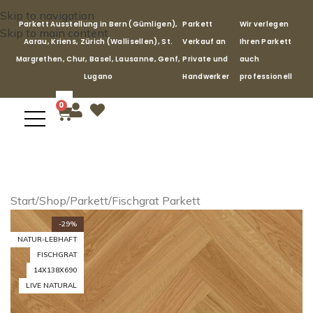
Skip to navigation
Parkett Ausstellung in Bern (Gümligen),
Parkett
Wir verlegen
Skip to main content
Aarau, Kriens, Zürich (Wallisellen), St.
Verkauf an
Ihren Parkett
Margrethen, Chur, Basel, Lausanne, Genf,
Private und
auch
Lugano
Handwerker
professionell
0
Start
/
Shop
/
Parkett
/
Fischgrat Parkett
-29%
NATUR-LEBHAFT
FISCHGRAT
14X138X690
LIVE NATURAL