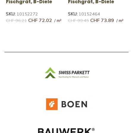
Fischgrät, B-Diele
Fischgrät, B-Diele
F
SKU:
10152272
SKU:
10152464
S
CHF
72.02
CHF
73.89
CHF
96.21
CHF
99.45
C