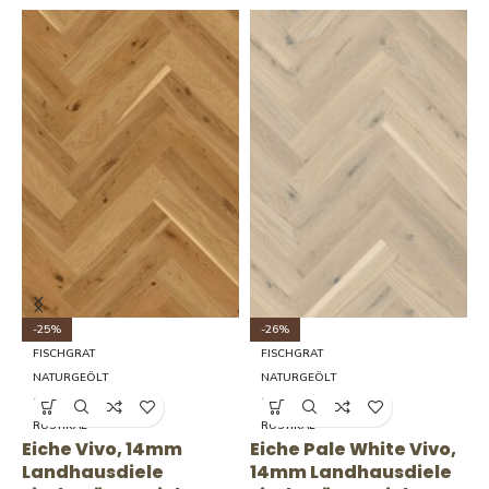
-25%
-26%
FISCHGRAT
FISCHGRAT
NATURGEÖLT
NATURGEÖLT
14X138X690
14X138X690
RUSTIKAL
RUSTIKAL
Eiche Vivo, 14mm
Eiche Pale White Vivo,
E
Landhausdiele
14mm Landhausdiele