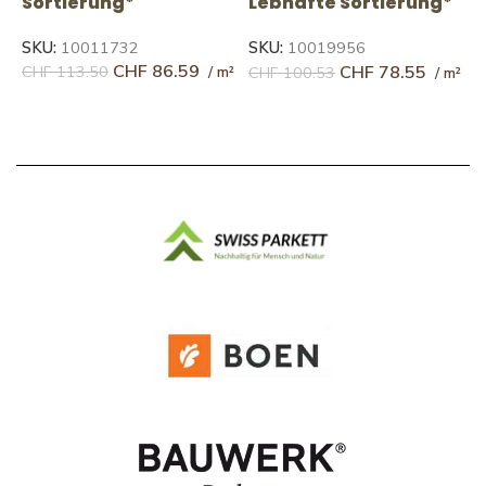
S
Sortierung*
Lebhafte Sortierung*
S
SKU:
10011732
SKU:
10019956
CHF
86.59
CHF
78.55
C
CHF
113.50
CHF
100.53