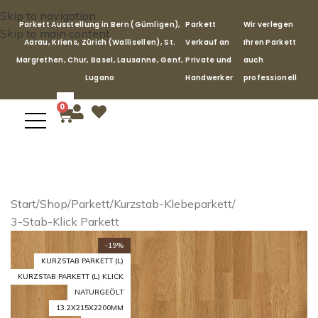
Skip to navigation
Parkett Ausstellung in Bern (Gümligen),
Parkett
Wir verlegen
Skip to main content
Aarau, Kriens, Zürich (Wallisellen), St.
Verkauf an
Ihren Parkett
Margrethen, Chur, Basel, Lausanne, Genf,
Private und
auch
Lugano
Handwerker
professionell
0
Start
/
Shop
/
Parkett
/
Kurzstab-Klebeparkett
/
3-Stab-Klick Parkett
-19%
KURZSTAB PARKETT (L)
KURZSTAB PARKETT (L) KLICK
NATURGEÖLT
13.2X215X2200MM