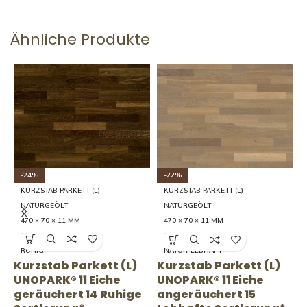
Ähnliche Produkte
-24%
-22%
KURZSTAB PARKETT (L)
KURZSTAB PARKETT (L)
NATURGEÖLT
NATURGEÖLT
470 × 70 × 11 MM
470 × 70 × 11 MM
14 RUHIG
15 LEBHAFT
RUHIG
NATUR-LEBHAFT
K
Kurzstab Parkett (L)
Kurzstab Parkett (L)
U
UNOPARK® 11 Eiche
UNOPARK® 11 Eiche
F
geräuchert 14 Ruhige
angeräuchert 15