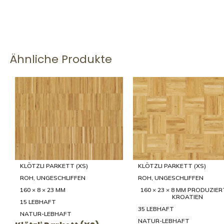
Ähnliche Produkte
-31%
-32%
LANDHAUSDIELE (XXXL)
LANDHAUSDIELE (XXXL)
NATURGEÖLT EINGEFÄRBT
NATURGEÖLT EINGEFÄRBT
2000 - 4000 × 200/250/300/350/39
2000 - 4000 × 200/250/300/35
5 × 20 MM
5 × 20 MM
46 RUSTIKAL
35 LEBHAFT