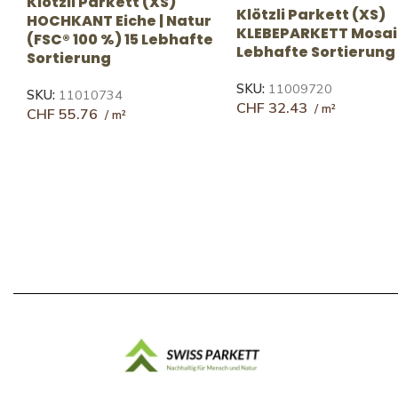
RUSTIKAL
NATUR-LEBHAFT
Landhausdiele (XXXL)
Landhausdiele (XXX
UNICOPARK Eiche | Fumo
UNICOPARK Eiche |
*
46 Rustikale Sortierung
Farina 35 Lebhafte
Sortierung
SKU:
10143888
CHF
152.27
SKU:
10143884
CHF
219.44
CHF
178.41
CHF
261.60