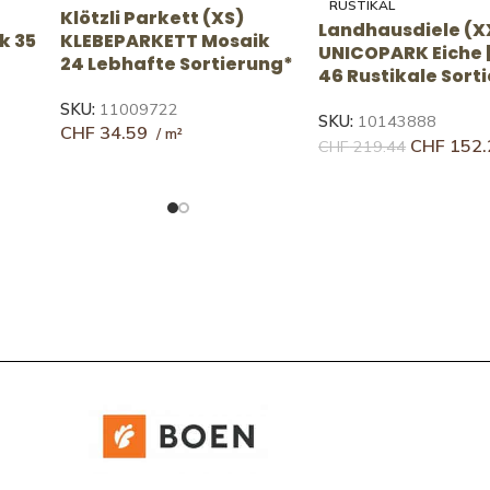
NATUR-LEBHAFT
RUSTIKAL
L)
Landhausdiele (XXXL)
Landhausdiele (X
UNICOPARK Eiche |
UNICOPARK Eiche |
Avorio 35 Lebhafte
46 Rustikale Sort
Sortierung
SKU:
10143882
CHF
148.
SKU:
10143886
CHF
214.04
CHF
178.41
CHF
261.60