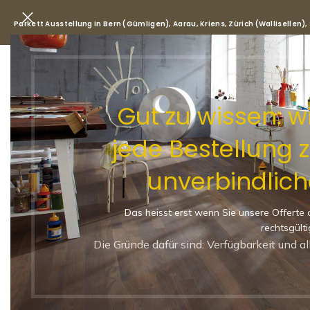
Parkett Ausstellung in Bern (Gümligen), Aarau, Kriens, Zürich (Wallisellen)
Park
Gut zu wissen: 
jede Bestellung 
Start
/
Shop
/
Parkett
/
Klötzli
unverbindlich
Klötzli Parkett (XS) KLEB
Ruhige Sortierung
Das heisst erst wenn Sie unsere Offerte 
KLÖTZLI PAR
rechtsgülti
ROH, UNGE
Die Gründe dafür sind: Verfügbarkeit und a
160 × 23 × 8 MM PRODUZIERT I