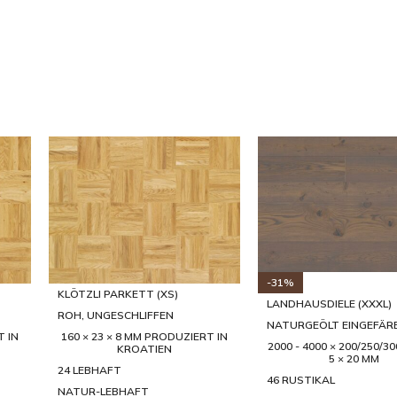
-32%
-30%
LANDHAUSDIELE (XXXL)
LANDHAUSDIELE (XXXL)
NATURGEÖLT EINGEFÄRBT
NATURGEÖLT
0/39
2000 - 4000 × 200/250/300/350/39
2000 - 4000 × 200/250/30
5 × 20 MM
5 × 20 MM
35 LEBHAFT
46 RUSTIKAL