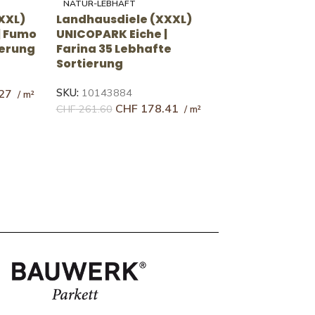
NATUR-LEBHAFT
XXL)
Landhausdiele (XXXL)
 Natur
UNICOPARK Eiche | Natur
ierung
35 Lebhafte Sortierung
SKU:
10143823
92
CHF
176.40
CHF
258.36