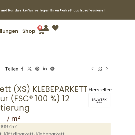
e und Handwerker
Wir verlegen Ihren Parkett auch professionell
0
llungen
Shop
Teilen
rkett (XS) KLEBEPARKETT
Hersteller:
ur (FSC® 100 %) 12
tierung
009757
t
,
Klötzliparkett-Klebeparkett