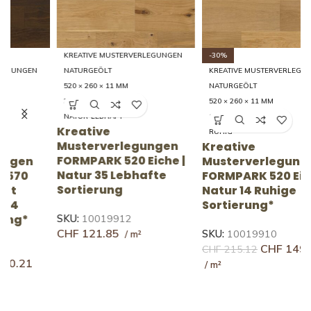
KREATIVE MUSTERVERLEGUNGEN
-30%
NATURGEÖLT
KREATIVE MUSTERVERLEGUNGEN
520 × 260 × 11 MM
NATURGEÖLT
35 LEBHAFT
520 × 260 × 11 MM
NATUR-LEBHAFT
14 RUHIG
Kreative
K
RUHIG
Musterverlegungen
Kreative
FORMPARK 520 Eiche |
F
Musterverlegungen
Natur 35 Lebhafte
g
FORMPARK 520 Eiche |
Sortierung
L
Natur 14 Ruhige
Sortierung*
SKU:
10019912
S
CHF
121.85
SKU:
10019910
CHF
149.59
CHF
215.12