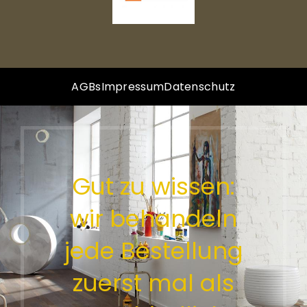
AGBs
Impressum
Datenschutz
Gut zu wissen:
wir behandeln
jede Bestellung
zuerst mal als