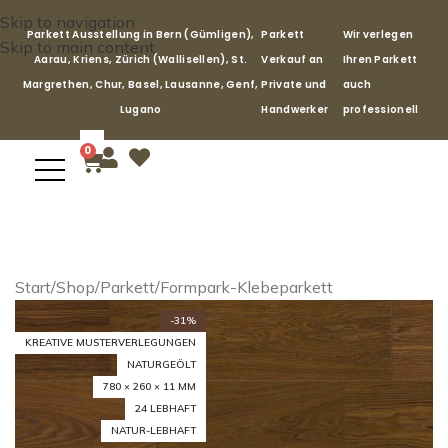
Skip to navigation
Parkett Ausstellung in Bern (Gümligen),
Parkett
Wir verlegen
Skip to main content
Aarau, Kriens, Zürich (Wallisellen), St.
Verkauf an
Ihren Parkett
Margrethen, Chur, Basel, Lausanne, Genf,
Private und
auch
Lugano
Handwerker
professionell
0
Start
/
Shop
/
Parkett
/
Formpark-Klebeparkett
-31%
KREATIVE MUSTERVERLEGUNGEN
NATURGEÖLT
780 × 260 × 11 MM
24 LEBHAFT
NATUR-LEBHAFT