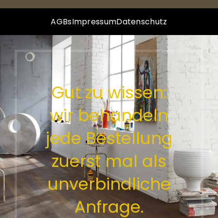
AGBs
Impressum
Datenschutz
Gut zu wissen:
wir behandeln
jede Bestellung
zuerst mal als
unverbindliche
Anfrage.