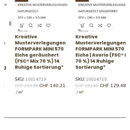
KREATIVE MUSTERVERLEGUNGEN
KREATIVE MUSTERVERLEGUNGEN
NATURGEÖLT
NATURGEÖLT EINGEFÄRBT
570 × 190 × 9.5 MM
570 × 190 × 9.5 MM
14 RUHIG
14 RUHIG
RUHIG
RUHIG
Kreative
Kreative
K
Musterverlegungen
Musterverlegungen
FORMPARK MINI 570
FORMPARK MINI 570
F
Eiche geräuchert
Eiche | Avorio (FSC® Mix
g
(FSC® Mix 70 %) 14
70 %) 14 Ruhige
L
Ruhige Sortierung*
Sortierung*
S
SKU:
10024719
SKU:
10024715
C
CHF
140.21
CHF
129.48
CHF
199.98
CHF
182.69