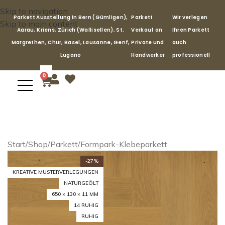
Skip to navigation
Parkett Ausstellung in Bern (Gümligen),
Parkett
Wir verlegen
Skip to main content
Aarau, Kriens, Zürich (Wallisellen), St.
Verkauf an
Ihren Parkett
Margrethen, Chur, Basel, Lausanne, Genf,
Private und
auch
Lugano
Handwerker
professionell
0
Start
/
Shop
/
Parkett
/
Formpark-Klebeparkett
-27%
KREATIVE MUSTERVERLEGUNGEN
NATURGEÖLT
650 × 130 × 11 MM
14 RUHIG
RUHIG