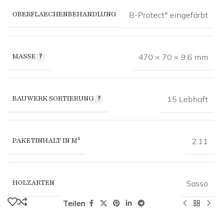
OBERFLAECHENBEHANDLUNG
B-Protect* eingefärbt
MASSE
470 × 70 × 9.6 mm
BAUWERK SORTIERUNG
15 Lebhaft
PAKETINHALT IN M²
2.11
HOLZARTEN
Sasso
Teilen