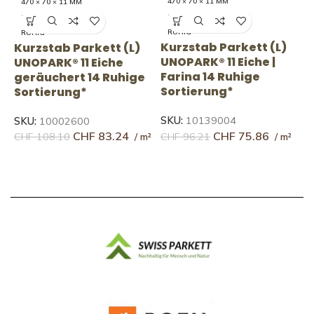
470 × 70 × 11 MM
470 × 70 × 11 MM
14 RUHIG
14 RUHIG
RUHIG
RUHIG
Kurzstab Parkett (L)
Kurzstab Parkett (L)
K
UNOPARK® 11 Eiche |
UNOPARK® 11 Eiche
U
Farina 14 Ruhige
geräuchert 14 Ruhige
A
Sortierung*
Sortierung*
S
SKU:
10139004
SKU:
10002600
S
CHF
75.86
CHF
83.24
CHF
96.21
CHF
108.10
C