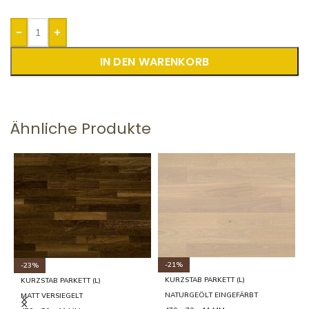
-
+
IN DEN WARENKORB
Ähnliche Produkte
-21%
-23%
KURZSTAB PARKETT (L)
KURZSTAB PARKETT (L)
NATURGEÖLT EINGEFÄRBT
MATT VERSIEGELT