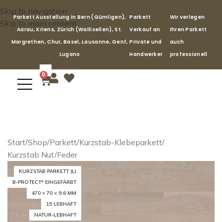
Skip to navigation
Parkett Ausstellung in Bern (Gümligen),
Parkett
Wir verlegen
Skip to main content
Aarau, Kriens, Zürich (Wallisellen), St.
Verkauf an
Ihren Parkett
Margrethen, Chur, Basel, Lausanne, Genf,
Private und
auch
Lugano
Handwerker
professionell
0
Start
/
Shop
/
Parkett
/
Kurzstab-Klebeparkett
/
Kurzstab Nut/Feder
KURZSTAB PARKETT (L)
B-PROTECT* EINGEFÄRBT
470 × 70 × 9.6 MM
15 LEBHAFT
NATUR-LEBHAFT