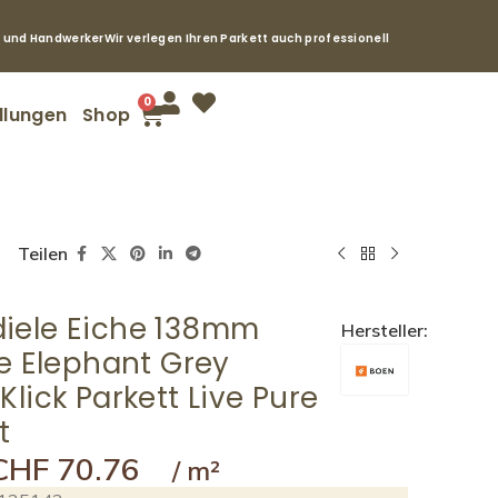
e und Handwerker
Wir verlegen Ihren Parkett auch professionell
0
llungen
Shop
Teilen
iele Eiche 138mm
Hersteller:
le Elephant Grey
Klick Parkett Live Pure
t
CHF
70.76