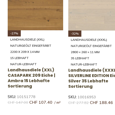
-31%
LANDHAUSDIELE (XXXL)
LANDHAUSDIELE (XXXL)
NATURGEÖLT EINGEFÄRBT
NATURGEÖLT EINGEFÄRBT
2800 × 260 × 11 MM
2000 - 4000 × 200/250/300/35
35 LEBHAFT
5 × 20 MM
NATUR-LEBHAFT
46 RUSTIKAL
Landhausdiele (XXXL)
RUSTIKAL
SILVERLINE EDITION Eiche |
Landhausdiele (XXX
Avorio 35 Lebhafte
 |
UNICOPARK Eiche | G
Sortierung
46 Rustikale Sortier
SKU:
10019007
SKU:
10143887
CHF
179.00
CHF
152.27
CHF
219.44