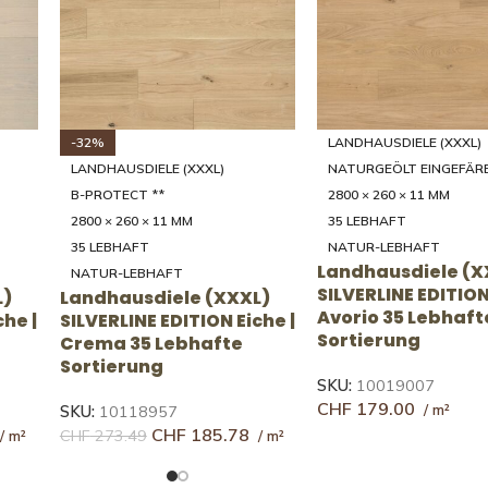
-31%
-32%
LANDHAUSDIELE (XXXL)
LANDHAUSDIELE (XXXL)
NATURGEÖLT EINGEFÄRBT
NATURGEÖLT EINGEFÄR
0/39
2000 - 4000 × 200/250/300/350/39
2000 - 4000 × 200/250/30
5 × 20 MM
5 × 20 MM
46 RUSTIKAL
35 LEBHAFT
RUSTIKAL
NATUR-LEBHAFT
L)
Landhausdiele (XXXL)
Landhausdiele (X
old
UNICOPARK Eiche | Fulvo
UNICOPARK Eiche 
ung
46 Rustikale Sortierung
Farina 35 Lebhaft
Sortierung
SKU:
10143898
CHF
167.68
SKU:
10143884
CHF
244.31
CHF
178.
CHF
261.60