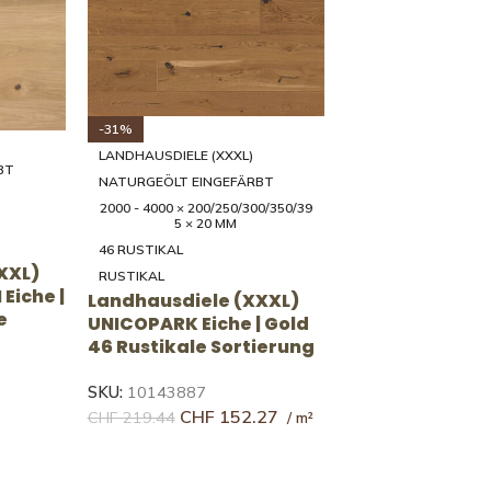
-32%
LANDHAUSDIELE (XXXL)
BT
NATURGEÖLT
0/350/39
2000 - 4000 × 200/250/300/350/39
5 × 20 MM
35 LEBHAFT
NATUR-LEBHAFT
XXL)
Landhausdiele (XXXL)
|
UNICOPARK Eiche | Natur
e
35 Lebhafte Sortierung
SKU:
10143823
CHF
176.40
CHF
258.36
41