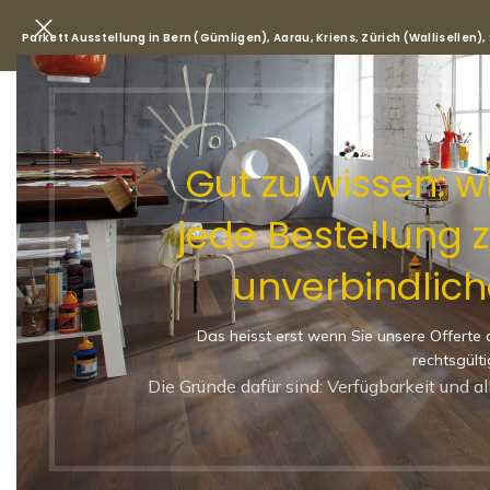
Parkett Ausstellung in Bern (Gümligen), Aarau, Kriens, Zürich (Wallisellen)
Park
Gut zu wissen: 
jede Bestellung 
Start
/
Shop
/
Parkett
/
Landha
unverbindlich
Landhausdiele Eiche 138mm
Klick Parkett Live Pure Lac
Das heisst erst wenn Sie unsere Offerte 
-25
rechtsgülti
LANDHAUSDIEL
Die Gründe dafür sind: Verfügbarkeit und a
LIVE PURE LAC
138X2200X14MM 3.04M2/PACKE
NATUR-LEBHAF