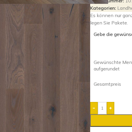
Artikelnummer:
10
Kategorien:
Landh
Es können nur gan
legen Sie Pakete.
Gebe die gewüns
Gewünschte Meng
aufgerundet
Gesamtpreis
-
+