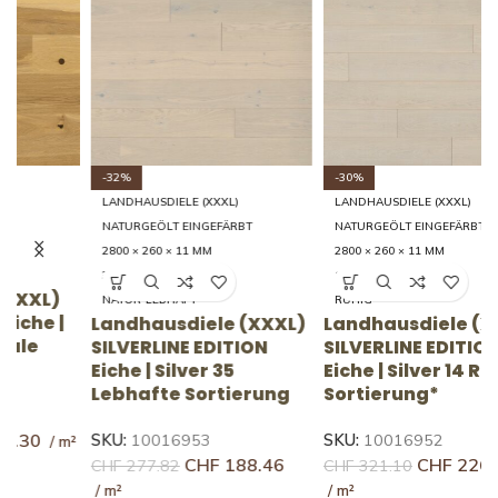
-32%
-30%
LANDHAUSDIELE (XXXL)
LANDHAUSDIELE (XXXL)
NATURGEÖLT EINGEFÄRBT
NATURGEÖLT EINGEFÄRBT
2800 × 260 × 11 MM
2800 × 260 × 11 MM
35 LEBHAFT
14 RUHIG
NATUR-LEBHAFT
RUHIG
Landhausdiele (XXXL)
Landhausdiele (XXXL)
L
SILVERLINE EDITION
SILVERLINE EDITION
S
Eiche | Silver 35
Eiche | Silver 14 Ruhige
E
Lebhafte Sortierung
Sortierung*
R
SKU:
10016953
SKU:
10016952
S
CHF
188.46
CHF
226.10
CHF
277.82
CHF
321.10
C