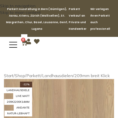
Skip to navigation
Parkett Ausstellung in Bern (Gümligen),
Parkett
Wir verlegen
Skip to main content
Aarau, Kriens, Zürich (Wallisellen), St.
Verkauf an
Ihren Parkett
Margrethen, Chur, Basel, Lausanne, Genf,
Private und
auch
Lugano
Handwerker
professionell
0
Start
/
Shop
/
Parkett
/
Landhausdielen
/
209mm breit Klick
-32%
LANDHAUSDIELE
LIVE MATT
209X2200X14MM
ANDANTE
NATUR-LEBHAFT