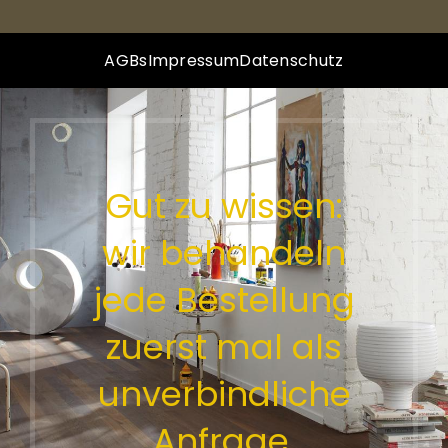
AGBs
Impressum
Datenschutz
Gut zu wissen:
wir behandeln
jede Bestellung
zuerst mal als
unverbindliche
Anfrage.