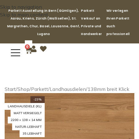
Skip to navigation
Parkett Ausstellung in Bern (Gümligen),
Parkett
Wir verlegen
Skip to main content
Aarau, Kriens, Zürich (Wallisellen), St.
Verkauf an
Ihren Parkett
Margrethen, Chur, Basel, Lausanne, Genf,
Private und
auch
Lugano
Handwerker
professionell
0
Start
/
Shop
/
Parkett
/
Landhausdielen
/
138mm breit Klick
-23%
LANDHAUSDIELE (XL)
MATT VERSIEGELT
2200 × 138 × 14 MM
NATUR-LEBHAFT
35 LEBHAFT