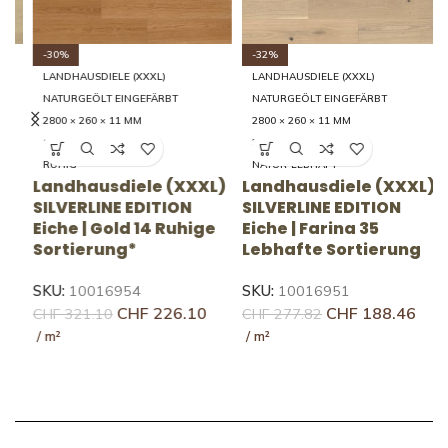
-30%
-32%
LANDHAUSDIELE (XXXL)
LANDHAUSDIELE (XXXL)
NATURGEÖLT EINGEFÄRBT
NATURGEÖLT EINGEFÄRBT
2800 × 260 × 11 MM
2800 × 260 × 11 MM
14 RUHIG
35 LEBHAFT
RUHIG
NATUR-LEBHAFT
Landhausdiele (XXXL)
Landhausdiele (XXXL)
L
SILVERLINE EDITION
SILVERLINE EDITION
S
Eiche | Gold 14 Ruhige
Eiche | Farina 35
E
Sortierung*
Lebhafte Sortierung
L
SKU:
10016954
SKU:
10016951
S
CHF
226.10
CHF
188.46
CHF
321.10
CHF
277.82
C