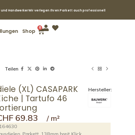
e und Handwerker
Wir verlegen Ihren Parkett auch professionell
0
llungen
Shop
Teilen
iele (XL) CASAPARK
Hersteller:
Eiche | Tartufo 46
ortierung
CHF
69.83
164630
ausdielen
,
Parkett
,
138mm breit Klick