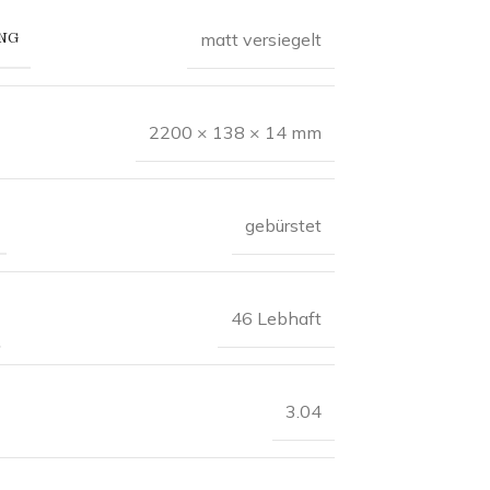
NG
matt versiegelt
2200 × 138 × 14 mm
gebürstet
46 Lebhaft
3.04