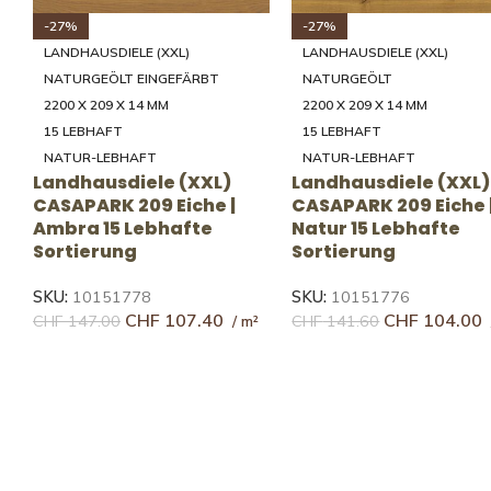
-32%
-30%
LANDHAUSDIELE (XXXL)
LANDHAUSDIELE (XXXL)
NATURGEÖLT EINGEFÄRBT
NATURGEÖLT EINGEFÄRBT
2800 × 260 × 11 MM
2800 × 260 × 11 MM
35 LEBHAFT
14 RUHIG
NATUR-LEBHAFT
RUHIG
Landhausdiele (XXXL)
Landhausdiele (XXX
SILVERLINE EDITION Eiche |
SILVERLINE EDITION Ei
Silver 35 Lebhafte
Gold 14 Ruhige
Sortierung
Sortierung*
SKU:
10016953
SKU:
10016954
CHF
188.46
CHF
226.10
CHF
277.82
CHF
321.10