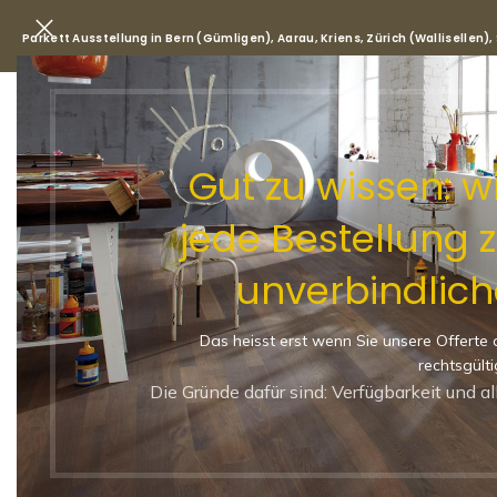
Parkett Ausstellung in Bern (Gümligen), Aarau, Kriens, Zürich (Wallisellen)
Park
Gut zu wissen: 
jede Bestellung 
Start
/
Shop
/
Parkett
/
Landha
unverbindlich
Landhausdiele (XL) CASAP
Lebhafte Sortierung
Das heisst erst wenn Sie unsere Offerte 
-19%
rechtsgülti
LANDHAUSDIELE (XL)
Die Gründe dafür sind: Verfügbarkeit und a
MATT VERSIEGELT
2200 × 138 × 14 MM
NATUR-LEBHAFT
46 LEBHAFT