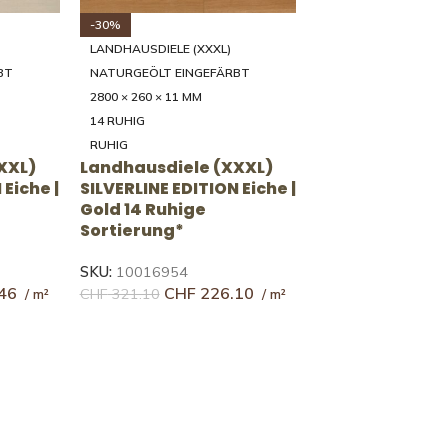
-31%
LANDHAUSDIELE (XXXL)
BT
NATURGEÖLT EINGEFÄRBT
0/350/39
2000 - 4000 × 200/250/300/350/39
5 × 20 MM
46 RUSTIKAL
RUSTIKAL
XXL)
Landhausdiele (XXXL)
| Fumo
UNICOPARK Eiche | Fulvo
ierung
46 Rustikale Sortierung
SKU:
10143898
27
CHF
167.68
CHF
244.31