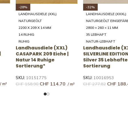
-31%
-30%
LANDHAUSDIELE (XXXL)
LANDHAUSDIELE (XXXL)
NATURGEÖLT EINGEFÄR
NATURGEÖLT EINGEFÄRBT
2000 - 4000 × 200/250/30
2800 × 260 × 11 MM
5 × 20 MM
14 RUHIG
46 RUSTIKAL
RUHIG
RUSTIKAL
L)
Landhausdiele (XXXL)
Landhausdiele (X
che |
SILVERLINE EDITION Eiche |
UNICOPARK Eiche 
Farina 14 Ruhige
46 Rustikale Sort
Sortierung*
SKU:
10143888
SKU:
10016950
CHF
152.
CHF
219.44
CHF
226.10
CHF
321.10