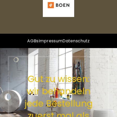
AGBs
Impressum
Datenschutz
Gut zu wissen:
wir behandeln
jede Bestellung
zuerst mal als