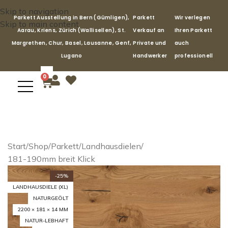
Skip to navigation
Parkett Ausstellung in Bern (Gümligen),
Parkett
Wir verlegen
Skip to main content
Aarau, Kriens, Zürich (Wallisellen), St.
Verkauf an
Ihren Parkett
Margrethen, Chur, Basel, Lausanne, Genf,
Private und
auch
Lugano
Handwerker
professionell
0
Start
/
Shop
/
Parkett
/
Landhausdielen
/
181-190mm breit Klick
-25%
LANDHAUSDIELE (XL)
NATURGEÖLT
2200 × 181 × 14 MM
NATUR-LEBHAFT