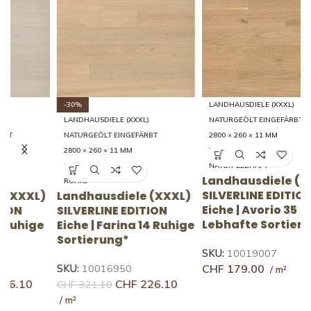
-30%
LANDHAUSDIELE (XXXL)
LANDHAUSDIELE (XXXL)
NATURGEÖLT EINGEFÄRBT
NATURGEÖLT EINGEFÄRBT
2800 × 260 × 11 MM
2800 × 260 × 11 MM
35 LEBHAFT
14 RUHIG
NATUR-LEBHAFT
Landhausdiele (XXXL)
RUHIG
SILVERLINE EDITION
)
Landhausdiele (XXXL)
L
Eiche | Avorio 35
SILVERLINE EDITION
U
Lebhafte Sortierung
e
Eiche | Farina 14 Ruhige
F
Sortierung*
S
SKU:
10019007
CHF
179.00
SKU:
10016950
S
CHF
226.10
CHF
321.10
C