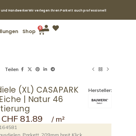
e und Handwerker
Wir verlegen Ihren Parkett auch professionell
0
llungen
Shop
Teilen
iele (XL) CASAPARK
Hersteller:
Eiche | Natur 46
tierung
CHF
81.89
164581
ausdielen
,
Parkett
,
209mm breit Klick