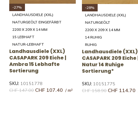
-32%
-30%
LANDHAUSDIELE (XXXL)
LANDHAUSDIELE (XXXL)
B-PROTECT **
B-PROTECT **
2800 × 260 × 11 MM
2800 × 260 × 11 MM
35 LEBHAFT
14 RUHIG
NATUR-LEBHAFT
RUHIG
Landhausdiele (XXXL)
Landhausdiele (XXX
 |
SILVERLINE EDITION Eiche |
SILVERLINE EDITION Ei
Crema 35 Lebhafte
Crema 14 Ruhige
Sortierung
Sortierung*
SKU:
10118957
SKU:
10118956
CHF
185.78
CHF
227.40
CHF
273.49
CHF
323.20