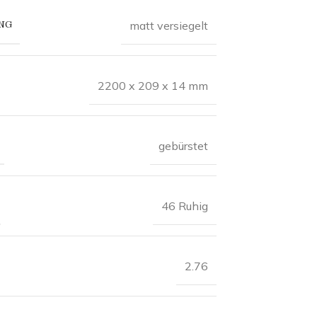
NG
matt versiegelt
2200 x 209 x 14 mm
gebürstet
46 Ruhig
2.76