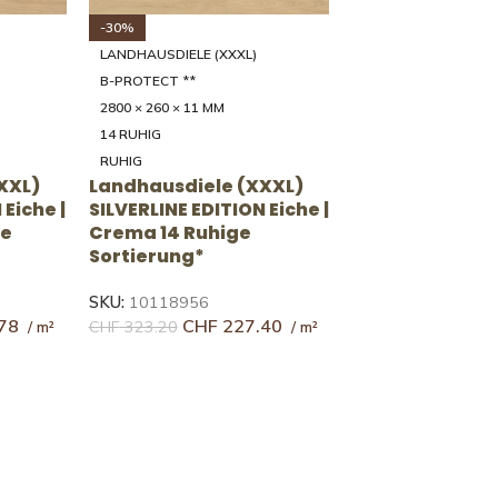
-30%
LANDHAUSDIELE (XXXL)
BT
NATURGEÖLT
0/350/39
2000 - 4000 × 200/250/300/350/39
5 × 20 MM
46 RUSTIKAL
RUSTIKAL
XXL)
Landhausdiele (XXXL)
| Caffè
UNICOPARK Eiche | Natur
ierung
46 Rustikale Sortierung
SKU:
10143882
27
CHF
148.92
CHF
214.04