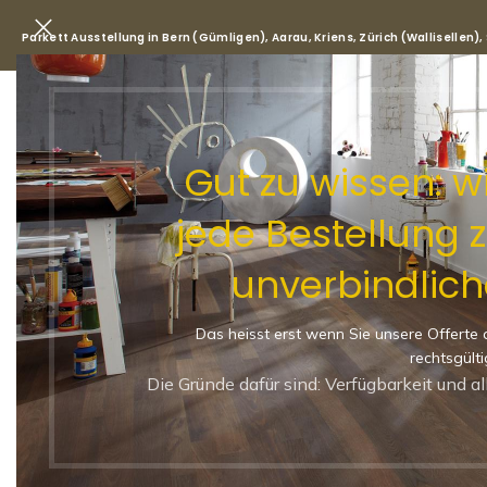
Parkett Ausstellung in Bern (Gümligen), Aarau, Kriens, Zürich (Wallisellen)
Park
Gut zu wissen: 
jede Bestellung 
Start
/
Shop
/
Parkett
/
Landha
unverbindlich
Landhausdiele (XL) CASAP
Sortierung
Das heisst erst wenn Sie unsere Offerte 
-23%
rechtsgülti
LANDHAUSDIELE (XL)
Die Gründe dafür sind: Verfügbarkeit und a
MATT VERSIEGELT
2200 X 209 X 14 MM
RUHIG
46 RUHIG