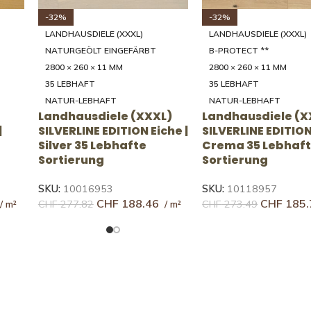
-31%
-31%
LANDHAUSDIELE (XXXL)
LANDHAUSDIELE (XXXL)
NATURGEÖLT EINGEFÄRBT
NATURGEÖLT EINGEFÄR
2000 - 4000 × 200/250/300/350/39
2000 - 4000 × 200/250/30
5 × 20 MM
5 × 20 MM
46 RUSTIKAL
46 RUSTIKAL
RUSTIKAL
RUSTIKAL
L)
Landhausdiele (XXXL)
Landhausdiele (X
che |
UNICOPARK Eiche |
UNICOPARK Eiche 
Farina 46 Rustikale
46 Rustikale Sort
Sortierung
SKU:
10143891
CHF
152.
SKU:
10143885
CHF
219.44
CHF
150.93
CHF
217.28