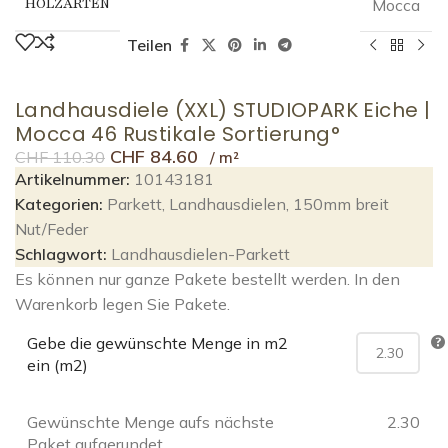
HOLZARTEN
Mocca
Teilen
Landhausdiele (XXL) STUDIOPARK Eiche |
Mocca 46 Rustikale Sortierung°
CHF
84.60
CHF
110.30
Artikelnummer:
10143181
Kategorien:
Parkett
,
Landhausdielen
,
150mm breit
Nut/Feder
Schlagwort:
Landhausdielen-Parkett
Es können nur ganze Pakete bestellt werden. In den
Warenkorb legen Sie Pakete.
Gebe die gewünschte Menge in m2
ein (m2)
Gewünschte Menge aufs nächste
2.30
Paket aufgerundet