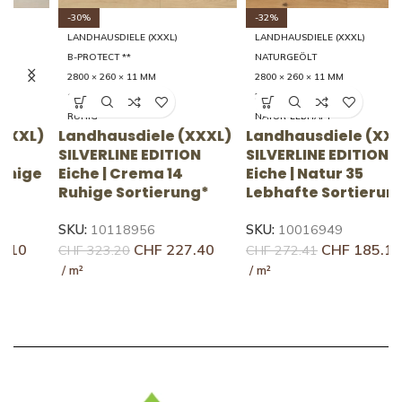
-30%
-32%
LANDHAUSDIELE (XXXL)
LANDHAUSDIELE (XXXL)
B-PROTECT **
NATURGEÖLT
2800 × 260 × 11 MM
2800 × 260 × 11 MM
14 RUHIG
35 LEBHAFT
RUHIG
NATUR-LEBHAFT
)
Landhausdiele (XXXL)
Landhausdiele (XXXL)
L
SILVERLINE EDITION
SILVERLINE EDITION
U
e
Eiche | Crema 14
Eiche | Natur 35
F
Ruhige Sortierung*
Lebhafte Sortierung
S
SKU:
10118956
SKU:
10016949
S
CHF
227.40
CHF
185.11
CHF
323.20
CHF
272.41
C