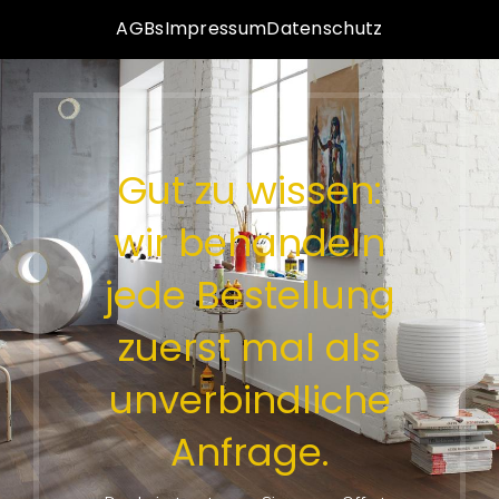
AGBs
Impressum
Datenschutz
Gut zu wissen:
wir behandeln
jede Bestellung
zuerst mal als
unverbindliche
Anfrage.