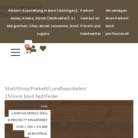
Skip to navigation
Parkett Ausstellung in Bern (Gümligen),
Parkett
Wir verlegen
Skip to main content
Aarau, Kriens, Zürich (Wallisellen), St.
Verkauf an
Ihren Parkett
Margrethen, Chur, Basel, Lausanne, Genf,
Private und
auch
Lugano
Handwerker
professionell
0
Start
/
Shop
/
Parkett
/
Landhausdielen
/
150mm breit Nut/Feder
-23%
LANDHAUSDIELE (XXL)
B-PROTECT* EINGEFÄRBT
1700 × 150 × 9.5 MM
46 RUSTIKAL