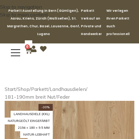
Skip to navigation
Parkett Ausstellung in Bern (Gümligen),
Parkett
Wir verlegen
Skip to main content
Aarau, Kriens, Zürich (Wallisellen), St.
Verkauf an
Ihren Parkett
Margrethen, Chur, Basel, Lausanne, Genf,
Private und
auch
Lugano
Handwerker
professionell
0
Start
/
Shop
/
Parkett
/
Landhausdielen
/
181-190mm breit Nut/Feder
-30%
LANDHAUSDIELE (XXL)
NATURGEÖLT EINGEFÄRBT
2194 × 180 × 9.5 MM
NATUR-LEBHAFT