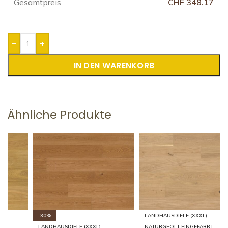
Gesamtpreis
CHF 348.17
-
+
IN DEN WARENKORB
Ähnliche Produkte
-30%
LANDHAUSDIELE (XXXL)
LANDHAUSDIELE (XXXL)
NATURGEÖLT EINGEFÄRBT