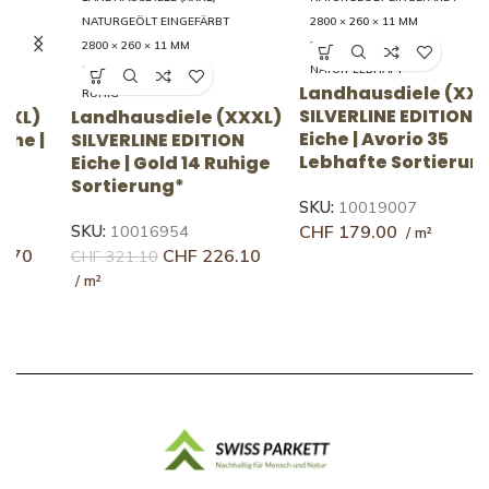
NATURGEÖLT EINGEFÄRBT
2800 × 260 × 11 MM
2800 × 260 × 11 MM
35 LEBHAFT
14 RUHIG
NATUR-LEBHAFT
Landhausdiele (XXXL)
RUHIG
SILVERLINE EDITION
Landhausdiele (XXXL)
L
Eiche | Avorio 35
SILVERLINE EDITION
S
Lebhafte Sortierung
Eiche | Gold 14 Ruhige
E
Sortierung*
S
SKU:
10019007
CHF
179.00
SKU:
10016954
S
CHF
226.10
CHF
321.10
C