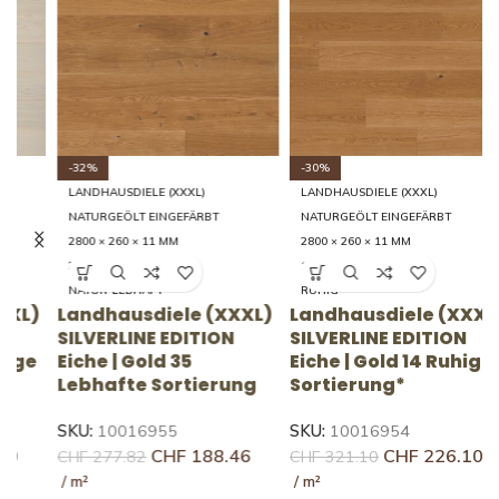
-32%
-30%
LANDHAUSDIELE (XXXL)
LANDHAUSDIELE (XXXL)
NATURGEÖLT EINGEFÄRBT
NATURGEÖLT EINGEFÄRBT
2800 × 260 × 11 MM
2800 × 260 × 11 MM
35 LEBHAFT
14 RUHIG
NATUR-LEBHAFT
RUHIG
)
Landhausdiele (XXXL)
Landhausdiele (XXXL)
L
SILVERLINE EDITION
SILVERLINE EDITION
S
e
Eiche | Gold 35
Eiche | Gold 14 Ruhige
E
Lebhafte Sortierung
Sortierung*
S
SKU:
10016955
SKU:
10016954
S
CHF
188.46
CHF
226.10
CHF
277.82
CHF
321.10
C