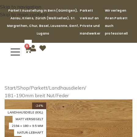
Skip to navigation
Parkett Ausstellung in Bern (Gümligen),
Parkett
Wir verlegen
Skip to main content
Aarau, Kriens, Zürich (Wallisellen), St.
Verkauf an
Ihren Parkett
Margrethen, Chur, Basel, Lausanne, Genf,
Private und
auch
Lugano
Handwerker
professionell
0
Start
/
Shop
/
Parkett
/
Landhausdielen
/
181-190mm breit Nut/Feder
-24%
LANDHAUSDIELE (XXL)
MATT VERSIEGELT
2194 × 180 × 9.5 MM
NATUR-LEBHAFT