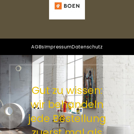
AGBs
Impressum
Datenschutz
Gut zu wissen:
wir behandeln
jede Bestellung
zuerst mal als