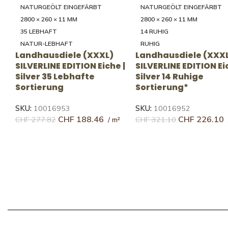
NATURGEÖLT EINGEFÄRBT
NATURGEÖLT EINGEFÄRBT
2800 × 260 × 11 MM
2800 × 260 × 11 MM
14 RUHIG
14 RUHIG
RUHIG
RUHIG
Landhausdiele (XXXL)
Landhausdiele (XXX
 |
SILVERLINE EDITION Eiche |
SILVERLINE EDITION Ei
Gold 14 Ruhige
Farina 14 Ruhige
Sortierung*
Sortierung*
SKU:
10016954
SKU:
10016950
CHF
226.10
CHF
226.10
CHF
321.10
CHF
321.10