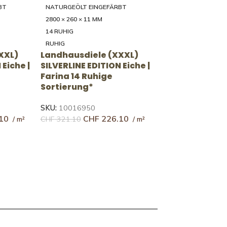
BT
NATURGEÖLT EINGEFÄRBT
0/350/39
2000 - 4000 × 200/250/300/350/39
5 × 20 MM
46 RUSTIKAL
RUSTIKAL
XXL)
Landhausdiele (XXXL)
|
UNICOPARK Eiche | Caffè
ikale
46 Rustikale Sortierung
SKU:
10143891
CHF
152.27
CHF
219.44
68