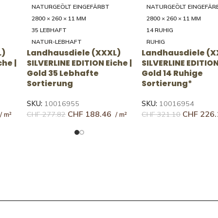
NATURGEÖLT EINGEFÄR
B-PROTECT **
2000 - 4000 × 200/250/30
2800 × 260 × 11 MM
5 × 20 MM
14 RUHIG
46 RUSTIKAL
RUHIG
RUSTIKAL
L)
Landhausdiele (XXXL)
Landhausdiele (X
che |
SILVERLINE EDITION Eiche |
UNICOPARK Eiche 
Crema 14 Ruhige
Mandorla 46 Rust
Sortierung*
Sortierung
SKU:
10118956
SKU:
10143897
CHF
227.40
CHF
167.
CHF
323.20
CHF
244.31