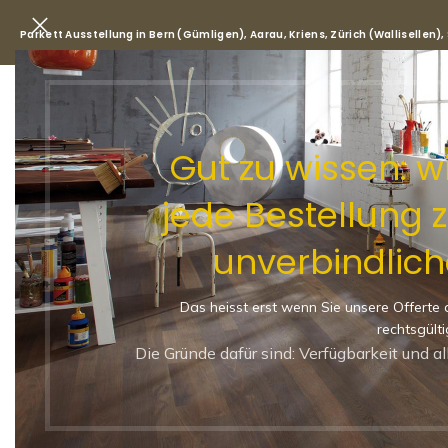
Parkett Ausstellung in Bern (Gümligen), Aarau, Kriens, Zürich (Wallisellen)
Park
Gut zu wissen: 
jede Bestellung 
Start
/
Shop
/
Parkett
/
unverbindlich
Landhausdiele (XXL) VILLA
Sortierung*
Das heisst erst wenn Sie unsere Offerte 
-29%
rechtsgülti
LANDHAUSDIELE (XXL)
Die Gründe dafür sind: Verfügbarkeit und a
B-PROTECT **
2100 × 190 × 9.5 MM
25 LEBHAFT
NATUR-LEBHAFT