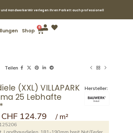
e und Handwerker
Wir verlegen Ihren Parkett auch professionell
0
llungen
Shop
Teilen
iele (XXL) VILLAPARK
Hersteller:
ema 25 Lebhafte
*
CHF
124.79
125206
t
,
Landhausdielen
,
181-190mm breit Nut/Feder