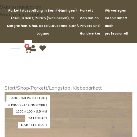
Skip to navigation
Parkett Ausstellung in Bern (Gümligen),
Parkett
Wir verlegen
Skip to main content
Aarau, Kriens, Zürich (Wallisellen), St.
Verkauf an
Ihren Parkett
Margrethen, Chur, Basel, Lausanne, Genf,
Private und
auch
Lugano
Handwerker
professionell
0
Start
/
Shop
/
Parkett
/
Langstab-Klebeparkett
LANGSTAB PARKETT (XL)
B-PROTECT* EINGEFÄRBT
1250 × 100 × 9.5 MM
34 LEBHAFT
NATUR-LEBHAFT