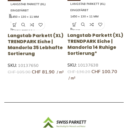
LANGSTAB PARKETT (XL)
LANGSTAB PARKETT (XL)
EINGEFÄRBT
EINGEFÄRBT
1450 × 130 × 11 MM
1450 × 130 × 11 MM
14 RUHIG
35 LEBHAFT
RUHIG
NATUR-LEBHAFT
Langstab Parkett (XL)
)
Langstab Parkett (XL)
L
TRENDPARK Eiche |
TRENDPARK Eiche |
T
Mandorla 14 Ruhige
e
Mandorla 35 Lebhafte
F
Sortierung*
Sortierung
S
SKU:
10137638
SKU:
10137650
S
CHF
100.70
CHF
81.90
CHF
136.20
CHF
105.90
C