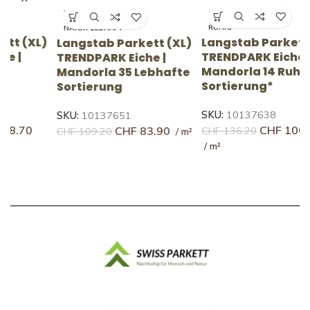
14 RUHIG
35 LEBHAFT
RUHIG
NATUR-LEBHAFT
)
Langstab Parkett (XL)
Langstab Parkett (XL)
L
TRENDPARK Eiche |
TRENDPARK Eiche |
T
Mandorla 14 Ruhige
Mandorla 35 Lebhafte
F
Sortierung*
Sortierung
S
SKU:
10137638
SKU:
10137651
S
CHF
100.70
CHF
83.90
CHF
136.20
CHF
109.20
C