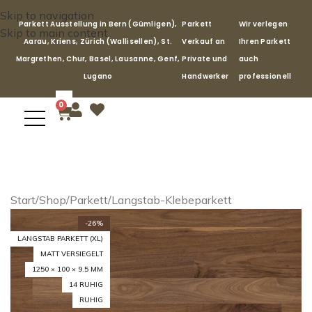
Skip to navigation
Parkett Ausstellung in Bern (Gümligen),
Parkett
Wir verlegen
Skip to main content
Aarau, Kriens, Zürich (Wallisellen), St.
Verkauf an
Ihren Parkett
Margrethen, Chur, Basel, Lausanne, Genf,
Private und
auch
Lugano
Handwerker
professionell
0
Start
/
Shop
/
Parkett
/
Langstab-Klebeparkett
-26%
LANGSTAB PARKETT (XL)
MATT VERSIEGELT
1250 × 100 × 9.5 MM
14 RUHIG
RUHIG