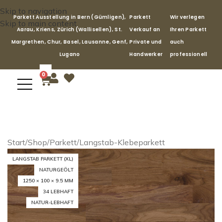
Skip to navigation
Parkett Ausstellung in Bern (Gümligen),
Parkett
Wir verlegen
Skip to main content
Aarau, Kriens, Zürich (Wallisellen), St.
Verkauf an
Ihren Parkett
Margrethen, Chur, Basel, Lausanne, Genf,
Private und
auch
Lugano
Handwerker
professionell
0
Start
/
Shop
/
Parkett
/
Langstab-Klebeparkett
LANGSTAB PARKETT (XL)
NATURGEÖLT
1250 × 100 × 9.5 MM
34 LEBHAFT
NATUR-LEBHAFT