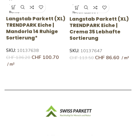
14 RUHIG
35 LEBHAFT
RUHIG
NATUR-LEBHAFT
)
Langstab Parkett (XL)
L
Langstab Parkett (XL)
TRENDPARK Eiche |
T
TRENDPARK Eiche |
Mandorla 14 Ruhige
C
Crema 35 Lebhafte
Sortierung*
S
Sortierung
SKU:
10137638
S
SKU:
10137647
CHF
100.70
CHF
86.60
CHF
136.20
C
CHF
113.50