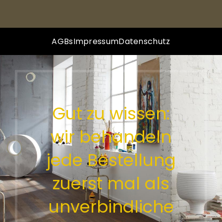
AGBs
Impressum
Datenschutz
Gut zu wissen:
wir behandeln
jede Bestellung
zuerst mal als
unverbindliche