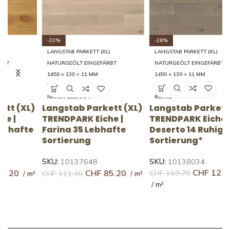
-28%
-23%
LANGSTAB PARKETT (XL)
LANGSTAB PARKETT (XL)
NATURGEÖLT EINGEFÄRBT
NATURGEÖLT EINGEFÄRBT
1450 × 130 × 11 MM
1450 × 130 × 11 MM
14 RUHIG
35 LEBHAFT
RUHIG
NATUR-LEBHAFT
Langstab Parkett (XL)
L
)
Langstab Parkett (XL)
TRENDPARK Eiche |
T
TRENDPARK Eiche |
Deserto 14 Ruhige
C
e
Farina 35 Lebhafte
Sortierung*
S
Sortierung
SKU:
10138034
S
SKU:
10137648
CHF
121.40
CHF
85.20
CHF
169.70
C
CHF
111.30