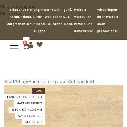
Skip to navigation
Parkett Ausstellung in Bern (Gümligen),
Parkett
Wir verlegen
Skip to main content
Aarau, Kriens, Zürich (Wallisellen), St.
Verkauf an
Ihren Parkett
Margrethen, Chur, Basel, Lausanne, Genf,
Private und
auch
Lugano
Handwerker
professionell
0
Start
/
Shop
/
Parkett
/
Langstab-Klebeparkett
-24%
LANGSTAB PARKETT (XL)
MATT VERSIEGELT
1390 × 137 × 10.5 MM
NATUR-LEBHAFT
24 LEBHAFT