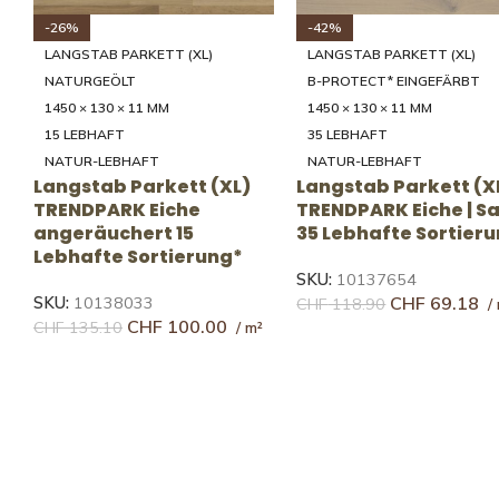
-26%
-27%
LANGSTAB PARKETT (XL)
LANGSTAB PARKETT (XL)
EINGEFÄRBT
B-PROTECT **
1450 × 130 × 11 MM
1450 × 130 × 11 MM
14 RUHIG
14 RUHIG
RUHIG
RUHIG
Langstab Parkett (XL)
Langstab Parkett (X
TRENDPARK Eiche |
TRENDPARK Eiche |
Mandorla 14 Ruhige
Crema 14 Ruhige
Sortierung*
Sortierung*
SKU:
10137638
SKU:
10137635
CHF
100.70
CHF
105.40
CHF
136.20
CHF
143.80