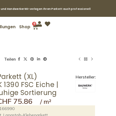
e und Handwerker
Wir verlegen Ihren Parkett auch professionell
0
llungen
Shop
Teilen
arkett (XL)
Hersteller:
1390 FSC Eiche |
uhige Sortierung
CHF
75.86
166990
t
,
Langstab-Klebeparkett