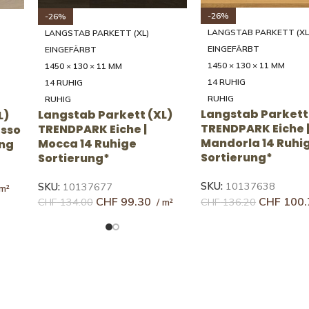
-26%
-27%
LANGSTAB PARKETT (XL
LANGSTAB PARKETT (XL)
NATURGEÖLT
B-PROTECT **
1450 × 130 × 11 MM
1450 × 130 × 11 MM
14 RUHIG
14 RUHIG
RUHIG
RUHIG
Langstab Parkett
L)
Langstab Parkett (XL)
TRENDPARK Eiche |
TRENDPARK Eiche |
14 Ruhige Sortier
Crema 14 Ruhige
Sortierung*
SKU:
10137634
CHF
100.
SKU:
10097281
CHF
136.20
CHF
104.00
CHF
141.60