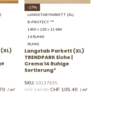
-25%
)
LANGSTAB PARKETT (XL)
MATT VERSIEGELT
1450 × 130 × 11 MM
14 RUHIG
RUHIG
 (XL)
Langstab Parkett (XL)
 Natur
TRENDPARK Eiche | Natur
ung*
14 Ruhige Sortierung*
SKU:
10011713
70
CHF
96.00
CHF
128.60