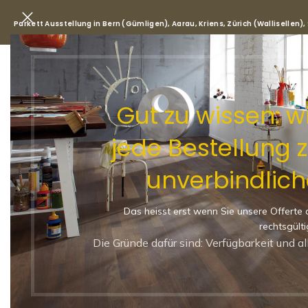
Parkett Ausstellung in Bern (Gümligen), Aarau, Kriens, Zürich (Wallisellen)
Park
Gut zu wissen: 
jede Bestellung 
Start
/
Shop
/
Parkett
/
Langst
unverbindlich
Langstab Parkett (XL) TR
Ruhige Sortierung
Das heisst erst wenn Sie unsere Offerte 
-21%
rechtsgülti
LANGSTAB PARKETT (XL)
Die Gründe dafür sind: Verfügbarkeit und a
MATT VERSIEGELT
1390 × 137 × 10.5 MM
RUHIG
35 RUHIG