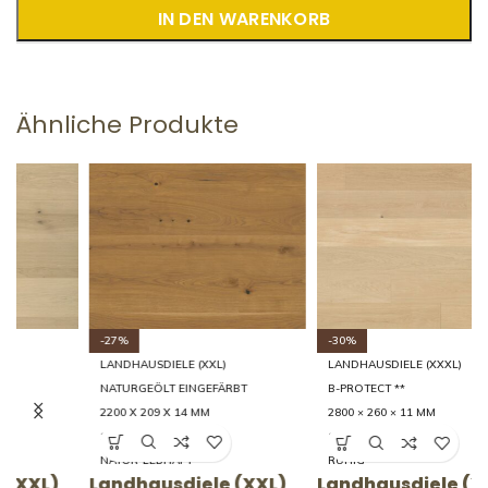
IN DEN WARENKORB
Ähnliche Produkte
-27%
-30%
LANDHAUSDIELE (XXL)
LANDHAUSDIELE (XXXL)
NATURGEÖLT EINGEFÄRBT
B-PROTECT **
2200 X 209 X 14 MM
2800 × 260 × 11 MM
15 LEBHAFT
14 RUHIG
NATUR-LEBHAFT
RUHIG
Landhausdiele (XXL)
Landhausdiele (XXXL)
L