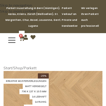
Skip to navigation
Parkett Ausstellung in Bern (Gümligen),
Parkett
Wir verlegen
Skip to main content
Aarau, Kriens, Zürich (Wallisellen), St.
Verkauf an
Ihren Parkett
Margrethen, Chur, Basel, Lausanne, Genf,
Private und
auch
Lugano
Handwerker
professionell
0
Start
/
Shop
/
Parkett
-25%
KREATIVE MUSTERVERLEGUNGEN
MATT VERSIEGELT
790 X 137 X 10.5 MM
14 LEBHAFT
14 RUHIG