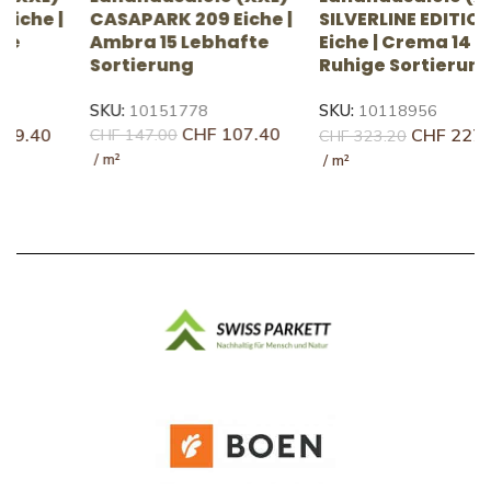
CASAPARK 209 Eiche |
SILVERLINE EDITION
U
Ambra 15 Lebhafte
Eiche | Crema 14
F
Sortierung
Ruhige Sortierung*
S
SKU:
10151778
SKU:
10118956
S
CHF
107.40
CHF
227.40
CHF
147.00
CHF
323.20
C