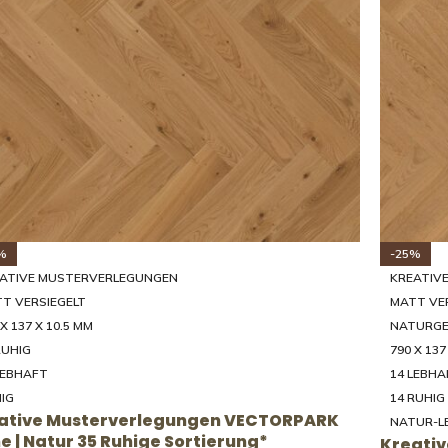
%
-25%
ATIVE MUSTERVERLEGUNGEN
KREATIV
T VERSIEGELT
MATT VE
 X 137 X 10.5 MM
NATURGE
RUHIG
790 X 137
LEBHAFT
14 LEBHA
IG
14 RUHIG
ative Musterverlegungen VECTORPARK
NATUR-L
he | Natur 35 Ruhige Sortierung*
Kreati