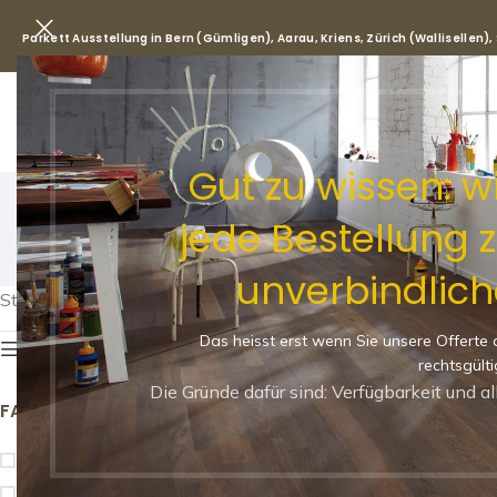
Parkett Ausstellung in Bern (Gümligen), Aarau, Kriens, Zürich (Wallisellen)
Park
Gut zu wissen: 
jede Bestellung 
unverbindlich
Start
/
Produkt Paketinhalt in m²
/
3.25
Das heisst erst wenn Sie unsere Offerte 
Eigenschaften erklärt
rechtsgülti
Die Gründe dafür sind: Verfügbarkeit und a
FARBBEREICH
VERLEGEART
mittel
Fischgrat, Klebeparkett
8
hell
Klebeparkett
6