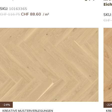
Eic
SKU:
10163365
CHF
88.60
CHF
116.75
SKU
CHF
-24%
-22
KREATIVE MUSTERVERLEGUNGEN
KRE