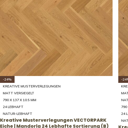
-24%
-24
KREATIVE MUSTERVERLEGUNGEN
KRE
MATT VERSIEGELT
MAT
790 X 137 X 10.5 MM
NA
24 LEBHAFT
790
NATUR-LEBHAFT
24 
Kreative Musterverlegungen VECTORPARK
NAT
Eiche | Mandorla 24 Lebhafte Sortierung (B)
Kre