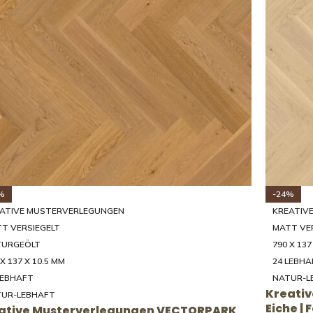
%
-24%
ATIVE MUSTERVERLEGUNGEN
KREATIV
T VERSIEGELT
MATT VE
TURGEÖLT
790 X 137
 X 137 X 10.5 MM
24 LEBHA
LEBHAFT
NATUR-L
Kreati
UR-LEBHAFT
Eiche |
ative Musterverlegungen VECTORPARK