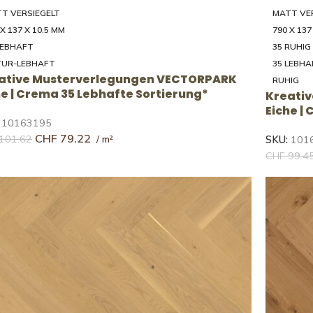
T VERSIEGELT
MATT VE
 X 137 X 10.5 MM
790 X 137
LEBHAFT
35 RUHIG
UR-LEBHAFT
35 LEBHA
ative Musterverlegungen VECTORPARK
RUHIG
he | Crema 35 Lebhafte Sortierung*
Kreati
Eiche |
:
10163195
CHF
79.22
101.62
SKU:
101
CHF
99.4