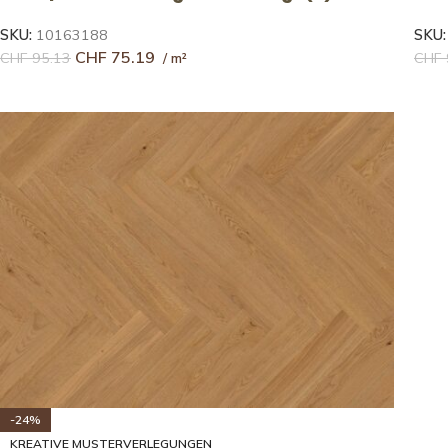
SKU:
10163188
SKU
CHF
75.19
CHF
95.13
CHF
-24%
KREATIVE MUSTERVERLEGUNGEN