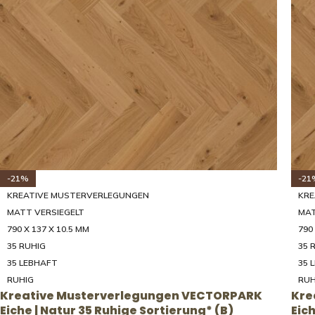
-21%
-21
KREATIVE MUSTERVERLEGUNGEN
KRE
MATT VERSIEGELT
MAT
790 X 137 X 10.5 MM
790
35 RUHIG
35 
35 LEBHAFT
35 
RUHIG
RUH
Kreative Musterverlegungen VECTORPARK
Kre
Eiche | Natur 35 Ruhige Sortierung* (B)
Eic