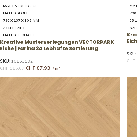
MATT VERSIEGELT
MAT
NATURGEÖLT
790
790 X 137 X 10.5 MM
35 
24 LEBHAFT
NAT
Kre
NATUR-LEBHAFT
Eic
Kreative Musterverlegungen VECTORPARK
Eiche | Farina 24 Lebhafte Sortierung
SKU
CHF
SKU:
10163192
CHF
87.93
CHF
115.67