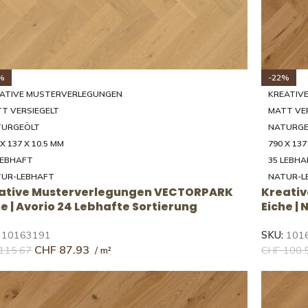
%
-22%
ATIVE MUSTERVERLEGUNGEN
KREATIV
T VERSIEGELT
MATT VE
TURGEÖLT
NATURGE
 X 137 X 10.5 MM
790 X 137
LEBHAFT
35 LEBHA
UR-LEBHAFT
NATUR-L
ative Musterverlegungen VECTORPARK
Kreati
he | Avorio 24 Lebhafte Sortierung
Eiche |
:
10163191
SKU:
101
CHF
87.93
115.67
CHF
100.