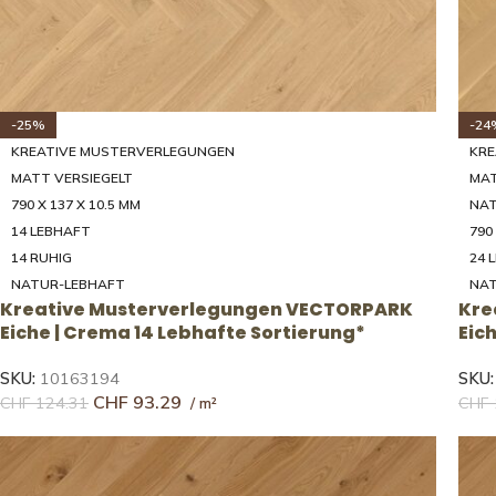
-25%
-24
KREATIVE MUSTERVERLEGUNGEN
KRE
MATT VERSIEGELT
MAT
790 X 137 X 10.5 MM
NA
14 LEBHAFT
790
14 RUHIG
24 
NATUR-LEBHAFT
NAT
Kreative Musterverlegungen VECTORPARK
Kre
Eiche | Crema 14 Lebhafte Sortierung*
Eic
SKU:
10163194
SKU
CHF
93.29
CHF
124.31
CHF