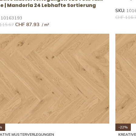
he | Mandorla 24 Lebhafte Sortierung
SKU:
101
CHF
116.
:
10163193
CHF
87.93
115.67
%
-22%
ATIVE MUSTERVERLEGUNGEN
KREATIV