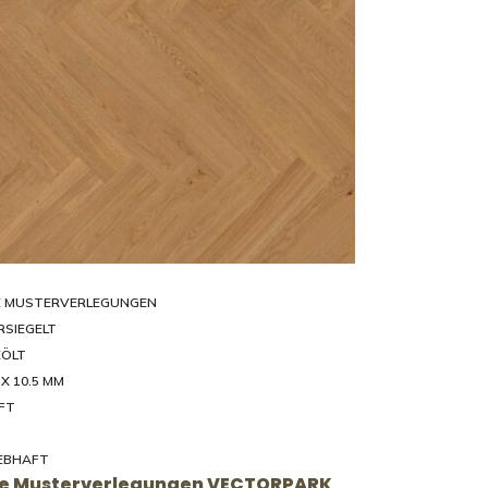
E MUSTERVERLEGUNGEN
RSIEGELT
ÖLT
 X 10.5 MM
FT
EBHAFT
ve Musterverlegungen VECTORPARK