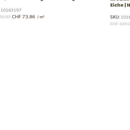
Eiche |
:
10163197
CHF
73.86
92.97
SKU:
101
CHF
123.