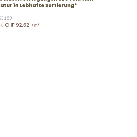
 Natur 14 Lebhafte Sortierung*
63189
CHF
92.62
20