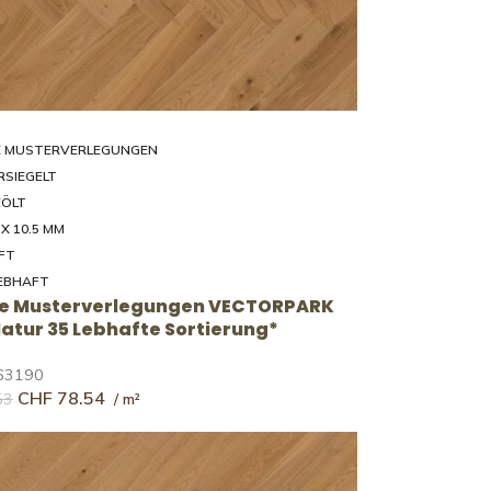
E MUSTERVERLEGUNGEN
RSIEGELT
ÖLT
 X 10.5 MM
FT
EBHAFT
ve Musterverlegungen VECTORPARK
 Natur 35 Lebhafte Sortierung*
63190
CHF
78.54
53