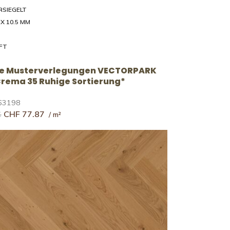
RSIEGELT
 X 10.5 MM
FT
ve Musterverlegungen VECTORPARK
 Crema 35 Ruhige Sortierung*
63198
CHF
77.87
5