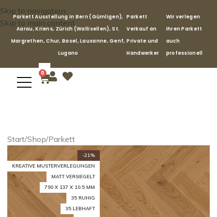
Skip to navigation
Parkett Ausstellung in Bern (Gümligen),
Parkett
Wir verlegen
Skip to main content
Aarau, Kriens, Zürich (Wallisellen), St.
Verkauf an
Ihren Parkett
Margrethen, Chur, Basel, Lausanne, Genf,
Private und
auch
Lugano
Handwerker
professionell
0
Start
/
Shop
/
Parkett
-21%
KREATIVE MUSTERVERLEGUNGEN
MATT VERSIEGELT
790 X 137 X 10.5 MM
35 RUHIG
35 LEBHAFT