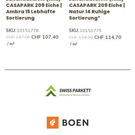
CASAPARK 209 Eiche |
CASAPARK 209 Eiche |
S
Ambra 15 Lebhafte
Natur 14 Ruhige
E
Sortierung
Sortierung*
S
SKU:
10151778
SKU:
10151775
S
CHF
107.40
CHF
114.70
CHF
147.00
CHF
158.90
C