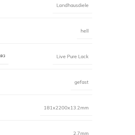
Landhausdiele
hell
NG
Live Pure Lack
gefast
181x2200x13.2mm
2.7mm