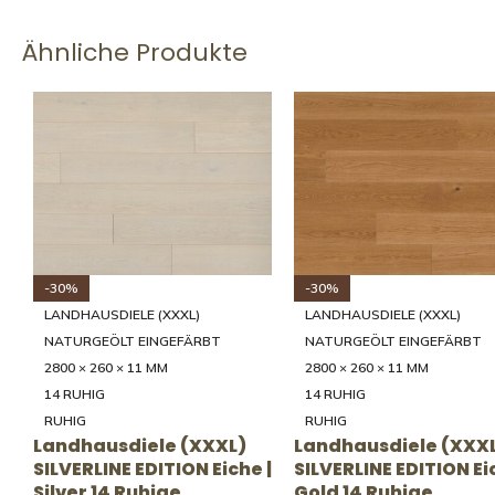
Ähnliche Produkte
-32%
LANDHAUSDIELE (XXXL)
LANDHAUSDIELE (XXXL)
NATURGEÖLT EINGEFÄRBT
B-PROTECT **
2800 × 260 × 11 MM
2800 × 260 × 11 MM
35 LEBHAFT
35 LEBHAFT
NATUR-LEBHAFT
Landhausdiele (XXX
NATUR-LEBHAFT
SILVERLINE EDITION Ei
Landhausdiele (XXXL)
Avorio 35 Lebhafte
 |
SILVERLINE EDITION Eiche |
Sortierung
Crema 35 Lebhafte