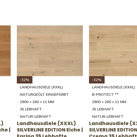
-31%
-31%
LANDHAUSDIELE (XXXL)
LANDHAUSDIELE (XXXL)
NATURGEÖLT EINGEFÄRBT
NATURGEÖLT EINGEFÄR
2000 - 4000 × 200/250/300/350/39
2000 - 4000 × 200/250/30
5 × 20 MM
5 × 20 MM
46 RUSTIKAL
46 RUSTIKAL
L)
RUSTIKAL
RUSTIKAL
che |
Landhausdiele (XXXL)
Landhausdiele (X
UNICOPARK Eiche |
UNICOPARK Eiche 
Mandorla 46 Rustikale
46 Rustikale Sort