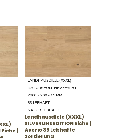
-30%
LANDHAUSDIELE (XXXL)
BT
NATURGEÖLT
0/350/39
2000 - 4000 × 200/250/300/350/39
5 × 20 MM
46 RUSTIKAL
RUSTIKAL
XXL)
Landhausdiele (XXXL)
| Fumo
UNICOPARK Eiche | Natur
ierung
46 Rustikale Sortierung