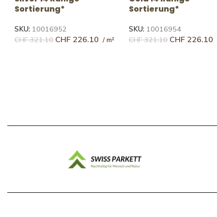
Sortierung
SKU:
10019007
CHF
179.00
SKU:
10118957
CHF
185.78
CHF
273.49