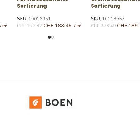
Sortierung
SKU:
10143888
CHF
152.
SKU:
10143897
CHF
219.44
CHF
167.68
CHF
244.31