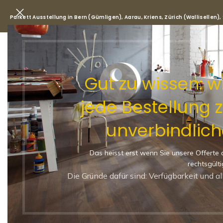
Parkett Ausstellung in Bern (Gümligen), Aarau, Kriens, Zürich (Wallisellen)
Park
Gut zu wissen: 
jede Bestellung 
Start
/
Shop
/
Parkett
/
Landha
unverbindlich
Landhausdiele Eiche 181m
Klick Parkett Live Pure Lac
Das heisst erst wenn Sie unsere Offerte 
-29%
rechtsgülti
LANDHAUSDIELE
Die Gründe dafür sind: Verfügbarkeit und a
LIVE PURE LACK
181X2200X13.2MM
NATUR-LEBHAFT