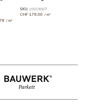
SKU:
10143882
27
CHF
148.92
CHF
214.04