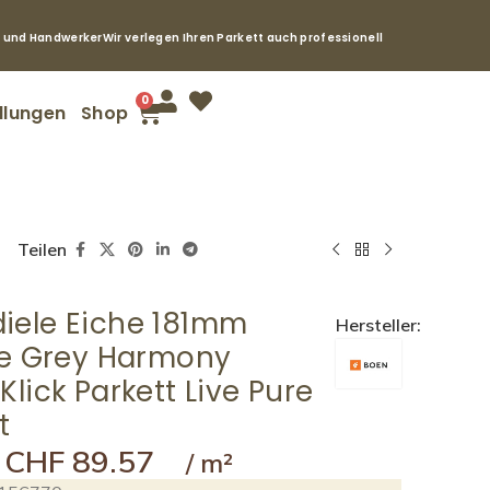
e und Handwerker
Wir verlegen Ihren Parkett auch professionell
0
llungen
Shop
Teilen
iele Eiche 181mm
Hersteller:
le Grey Harmony
Klick Parkett Live Pure
t
CHF
89.57